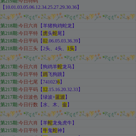
第219期:
今日特码
【10.01.03.05.06.12.34.25.27.29.30.36
】
第218期
:
今日六肖
【羊猪狗鸡蛇龙
】
第218期:
今日平特
【
虎
头
蛇
尾
】
第218期:
今日平码
【
02
.06.05.03.36.39
】
第218期:
今日三头
【
2头、4头、
1头
】
第217期
:
今日六肖
【狗鸡羊
蛇
龙马
】
第217期:
今日平特
【
鸡
飞狗跳
】
第217期:
今日七尾
【741023
6
】
第217期:
今日平码
【
12
.15.16.20.32.33
】
第217期:
今日波色
【绿
波+
蓝波
】
第217期:
今日行数
【水
、木、
金
】
第215期
:
今日六肖
【羊
蛇
龙兔虎牛
】
第215期:
今日平特
【
牛
鬼
蛇
神
】