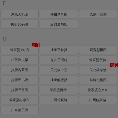
F
凤凰天机图
佛祖禁肖图
凤凰卜卦澳
凤姐30码澳
发财波局报
G
管家婆1句话
挂牌平特报
观音彩报图
功茶澳夫早
鬼谷子报特
管家婆密传
挂牌内幕图
关公砍一刀
关公砍杀澳
挂牌天书澳
挂牌解密报
挂牌玄机图
挂牌寻宝图
管家婆财经
管家婆心水A
管家婆心水B
广州传真诗
广州传真猜
广东赌王澳