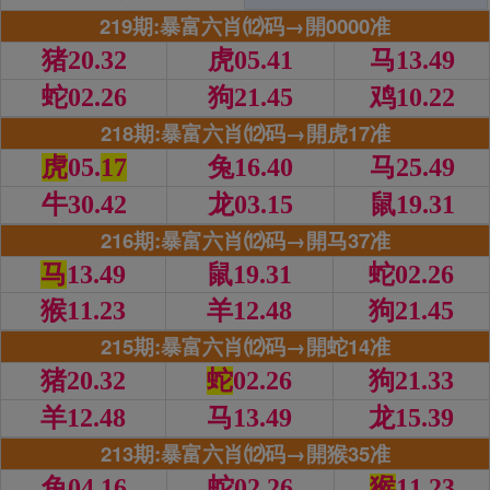
219期:暴富六肖⑿码→開0000准
猪20.32
虎05.41
马13.49
蛇02.26
狗21.45
鸡10.22
218期:暴富六肖⑿码→開虎17准
虎
05.
17
兔16.40
马25.49
牛30.42
龙03.15
鼠19.31
216期:暴富六肖⑿码→開马37准
马
13.49
鼠19.31
蛇02.26
猴11.23
羊12.48
狗21.45
215期:暴富六肖⑿码→開蛇14准
猪20.32
蛇
02.26
狗21.33
羊12.48
马13.49
龙15.39
213期:暴富六肖⑿码→開猴35准
兔04.16
蛇02.26
猴
11.23