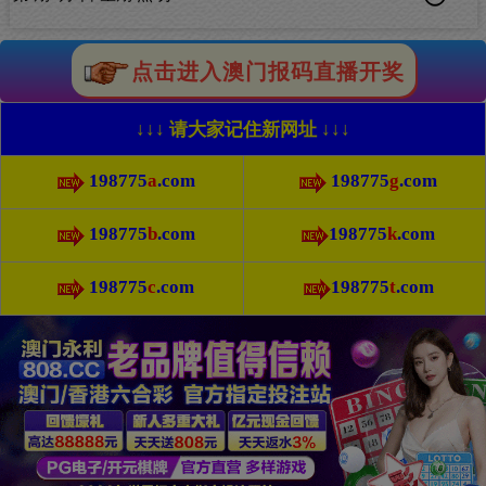
点击进入澳门报码直播开奖
↓↓↓ 请大家记住新网址 ↓↓↓
198775
a
.com
198775
g
.com
198775
b
.com
198775
k
.com
198775
c
.com
198775
t
.com