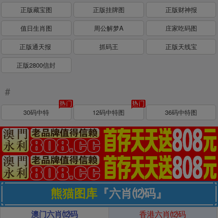
正版藏宝图
正版挂牌图
正版财神报
值日生肖图
周公解梦A
庄家吃码图
正版通天报
抓码王
正版天线宝
正版2800信封
#
30码中特
12码中特图
36码中特图
熊猫图库
『六肖⑿码』
澳门六肖⑿码
香港六肖⑿码