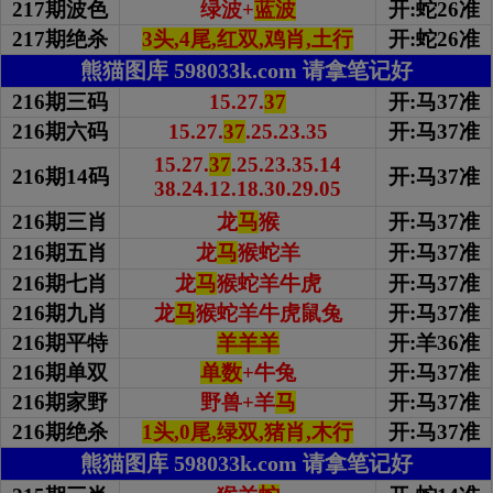
217期波色
绿波+
蓝波
开:蛇26准
217期绝杀
3头,4尾,红双,鸡肖,土行
开:蛇26准
熊猫图库 598033k.com 请拿笔记好
216期三码
15.27.
37
开:马37准
216期六码
15.27.
37
.25.23.35
开:马37准
15.27.
37
.25.23.35.14
216期14码
开:马37准
38.24.12.18.30.29.05
216期三肖
龙
马
猴
开:马37准
216期五肖
龙
马
猴蛇羊
开:马37准
216期七肖
龙
马
猴蛇羊牛虎
开:马37准
216期九肖
龙
马
猴蛇羊牛虎鼠兔
开:马37准
216期平特
羊羊羊
开:羊36准
216期单双
单数
+牛兔
开:马37准
216期家野
野兽+羊
马
开:马37准
216期绝杀
1头,0尾,绿双,猪肖,木行
开:马37准
熊猫图库 598033k.com 请拿笔记好