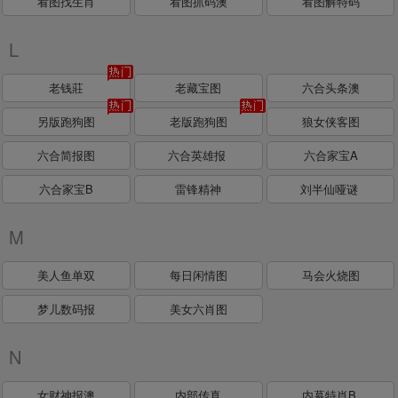
看图找生肖
看图抓码澳
看图解特码
L
老钱莊
老藏宝图
六合头条澳
另版跑狗图
老版跑狗图
狼女侠客图
六合简报图
六合英雄报
六合家宝A
六合家宝B
雷锋精神
刘半仙哑谜
M
美人鱼单双
每日闲情图
马会火烧图
梦儿数码报
美女六肖图
N
女财神报澳
内部传真
内幕特肖B