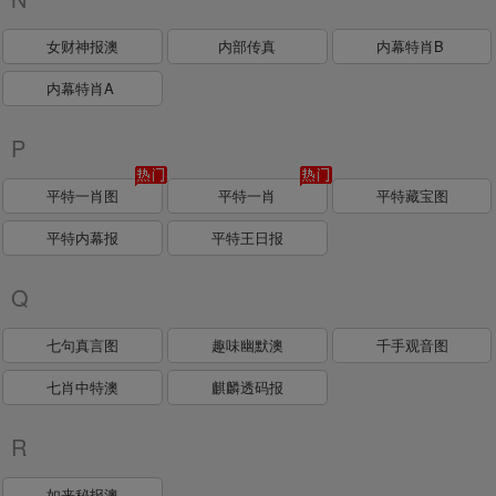
女财神报澳
内部传真
内幕特肖B
内幕特肖A
P
平特一肖图
平特一肖
平特藏宝图
平特内幕报
平特王日报
Q
七句真言图
趣味幽默澳
千手观音图
七肖中特澳
麒麟透码报
R
如来秘报澳