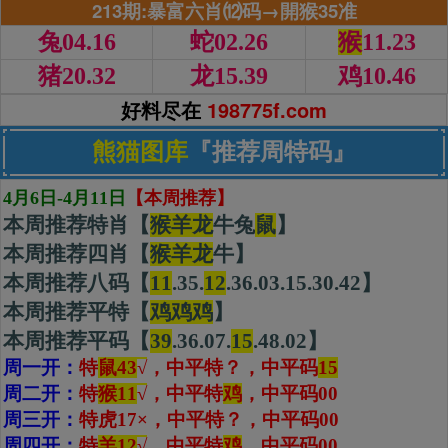
213期:暴富六肖⑿码→開猴35准
兔04.16
蛇02.26
猴
11.23
猪20.32
龙15.39
鸡10.46
好料尽在
198775f.com
熊猫图库
『推荐周特码』
4月6日-4月11日
【本周推荐】
本周推荐特肖【
猴羊龙
牛兔
鼠
】
本周推荐四肖【
猴
羊
龙
牛】
本周推荐八码【
11
.35.
12
.36.03.15.30.42】
本周推荐平特【
鸡鸡鸡
】
本周推荐平码【
39
.36.07.
15
.48.02】
周一开：
特
鼠43
√
，中平特？，
中平码
15
周二开：
特
猴11
√
，中平特
鸡
，
中平码00
周三开：
特虎17×，中平特？，
中平码00
周四开：
特
羊12
√
，中平特
鸡
，
中平码00