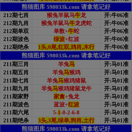
熊猫图库 598033k.com 请拿笔记好
212期七肖
猴兔羊鼠马
牛
龙
开:牛06准
212期九肖
猴兔羊鼠马
牛
龙虎蛇
开:牛06准
212期单双
单数+
牛
蛇
开:牛06准
212期波色
绿波
+红波
开:牛06准
212期绝杀
1头,0尾,红双,鸡肖,木行
开:牛06准
熊猫图库 598033k.com 请拿笔记好
211期三肖
羊兔
马
开:马01准
211期五肖
羊兔
马
猴鸡
开:马01准
211期七肖
羊兔
马
猴鸡猪鼠
开:马01准
211期九肖
羊兔
马
猴鸡猪鼠龙牛
开:马01准
211期家野
家禽
+兔龙
开:马01准
211期波色
蓝波+
红波
开:马01准
211期
六尾
5-
1
-0-2-6-8
开:马01准
211期绝杀
3头,3尾,绿单,狗肖,土行
开:马01准
熊猫图库 598033k.com 请拿笔记好