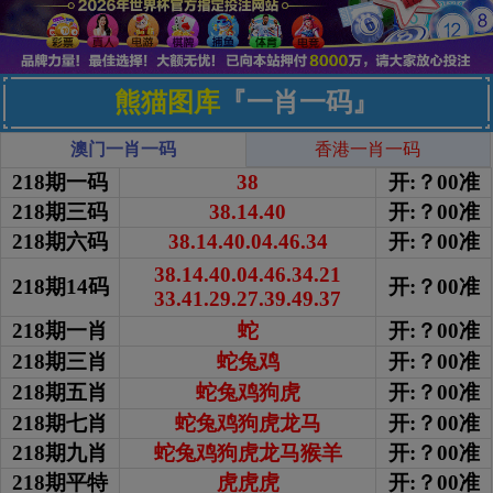
熊猫图库
『一肖一码』
澳门一肖一码
香港一肖一码
218期一码
38
开:？00准
218期三码
38.14.40
开:？00准
218期六码
38.14.40.04.46.34
开:？00准
38.14.40.04.46.34.21
218期14码
开:？00准
33.41.29.27.39.49.37
218期一肖
蛇
开:？00准
218期三肖
蛇兔鸡
开:？00准
218期五肖
蛇兔鸡狗虎
开:？00准
218期七肖
蛇兔鸡狗虎龙马
开:？00准
218期九肖
蛇兔鸡狗虎龙马猴羊
开:？00准
218期平特
虎虎虎
开:？00准