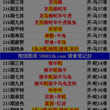
216期三肖
龙
马
猴
开:马37准
216期五肖
龙
马
猴蛇羊
开:马37准
216期七肖
龙
马
猴蛇羊牛虎
开:马37准
216期九肖
龙
马
猴蛇羊牛虎鼠兔
开:马37准
216期平特
羊羊羊
开:羊36准
216期单双
单数
+牛兔
开:马37准
216期家野
野兽+羊
马
开:马37准
216期绝杀
1头,0尾,绿双,猪肖,木行
开:马37准
熊猫图库 598033k.com 请拿笔记好
215期三肖
猴羊
蛇
开:蛇14准
215期五肖
猴羊
蛇
鼠牛
开:蛇14准
215期七肖
猴羊
蛇
鼠牛马兔
开:蛇14准
215期九肖
猴羊
蛇
鼠牛马兔龙狗
开:蛇14准
215期平特
牛牛牛
开:牛30准
215期单双
双数+羊
蛇
开:蛇14准
215期波色
蓝波
+红波
开:蛇14准