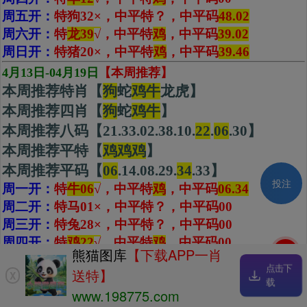
周五开：
特狗32×，中平特？，
中平码
48.02
周六开：
特
龙39
√
，中平特
鸡
，
中平码
39.02
周日开：
特猪20×，中平特
鸡
，中平码
39.46
4月13日-04月19日
【本周推荐】
本周推荐特肖【
狗
蛇
鸡牛
龙虎】
本周推荐四肖【
狗
蛇
鸡
牛
】
本周推荐八码【21.33.02.38.10.
22
.
06
.30】
本周推荐平特【
鸡鸡鸡
】
本周推荐平码【
06
.14.08.29.
34
.33】
投注
周一开：
特
牛06
√
，中平特
鸡
，
中平码
06.34
周二开：
特马01
×
，中平特？，中平码00
周三开：
特兔28
×
，中平特？，中平码00
周四开：
特
鸡22
√
，中平特
鸡
，
中平码
00
刷新
熊猫图库
【下载APP一肖
周五开：
特马49
×
，中平特
鸡
，中平码
06.34
点击下
送特】
X
周六开：
特
狗45
√
，中平特
鸡
，
中平码
06.14
载
www.198775.com
周日开：
特兔16×，中平特？，中平码00