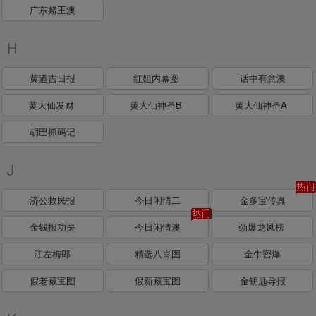
广东赌王澳
H
黄道吉日报
红姐内幕图
话中有意澳
黄大仙发财
黄大仙神圣B
黄大仙神圣A
胡巴抓码记
J
济公救民报
今日闲情二
金多宝传真
金钱报功夫
今日闲情澳
劲爆龙凤榜
江左梅郎
精选八肖图
金牛密爆
假老藏宝图
假新藏宝图
金钥匙导报