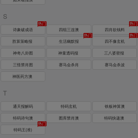
S
诗象破成语
四组三连澳
四肖欲钱料
胜算策略报
生活幽默报
四不像玄机
神奇八卦图
神童透码报
三八婆密报
三怪禁肖图
赛马会杀肖
赛马会杀波
神医药方澳
T
通天报解码
特码玄机
铁板神算澳
特码诗句澳
图库禁肖澳
特码快递澳
特码王(准)